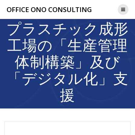
コ
OFFICE ONO CONSULTING
ン
テ
ン
プラスチック成形
ツ
へ
工場の「生産管理
ス
キ
ッ
体制構築」及び
プ
「デジタル化」支
援