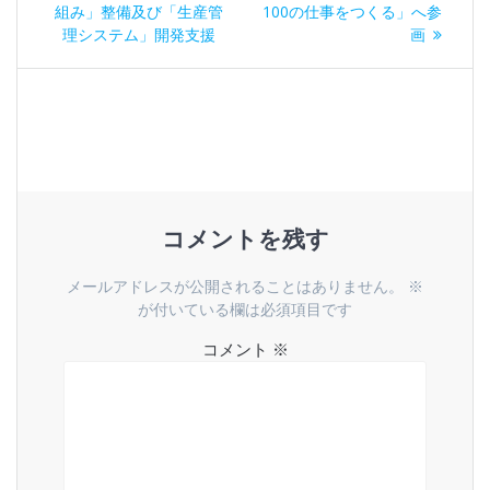
の
投
組み」整備及び「生産管
100の仕事をつくる」へ参
ナ
投
稿:
理システム」開発支援
画
稿:
ビ
ゲ
ー
シ
コメントを残す
ョ
メールアドレスが公開されることはありません。
※
ン
が付いている欄は必須項目です
コメント
※