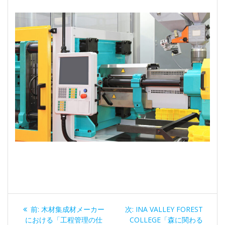
投
過
次
前:
木材集成材メーカー
次:
INA VALLEY FOREST
稿
去
の
における「工程管理の仕
COLLEGE「森に関わる