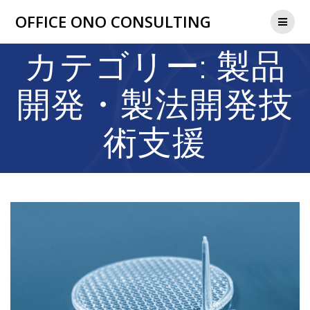
コ
OFFICE ONO CONSULTING
ン
テ
ン
カテゴリー:
製品
ツ
へ
開発・製法開発技
ス
キ
ッ
術支援
プ